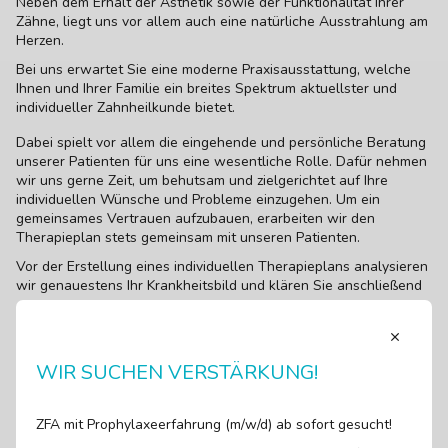
Neben dem Erhalt der Ästhetik sowie der Funktionalität Ihrer
Zähne, liegt uns vor allem auch eine natürliche Ausstrahlung am
Herzen.
Bei uns erwartet Sie eine moderne Praxisausstattung, welche
Ihnen und Ihrer Familie ein breites Spektrum aktuellster und
individueller Zahnheilkunde bietet.
Dabei spielt vor allem die eingehende und persönliche Beratung
unserer Patienten für uns eine wesentliche Rolle. Dafür nehmen
wir uns gerne Zeit, um behutsam und zielgerichtet auf Ihre
individuellen Wünsche und Probleme einzugehen. Um ein
gemeinsames Vertrauen aufzubauen, erarbeiten wir den
Therapieplan stets gemeinsam mit unseren Patienten.
Vor der Erstellung eines individuellen Therapieplans analysieren
wir genauestens Ihr Krankheitsbild und klären Sie anschließend
anschaulich und verständlich über die unterschiedlichen
Behandlungsmöglichkeiten auf. Dabei legen wir großen Wert
darauf, die Vor- und Nachteile entsprechend darzustellen.
WIR SUCHEN VERSTÄRKUNG!
Anhand der erhobenen Befunde und der gemeinsamen Planung
werden Sie nach den aktuellen wissenschaftlichen
Erkenntnissen behandelt.
ZFA mit Prophylaxeerfahrung (m/w/d) ab sofort gesucht!