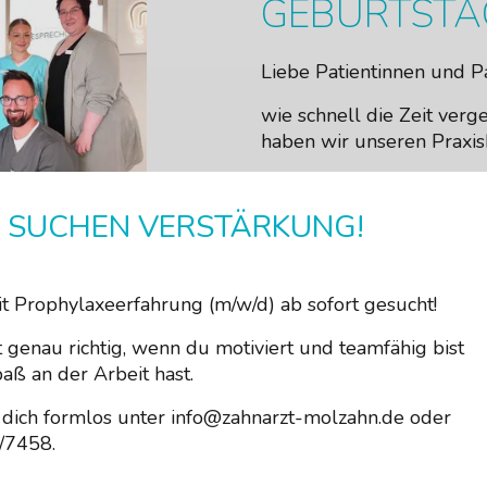
GEBURTSTA
Liebe Patientinnen und Pa
wie schnell die Zeit verge
haben wir unseren Praxi
Wir bedanken uns für Ih
Vertrauen und freuen uns
 SUCHEN VERSTÄRKUNG!
Sie und selbstverständlic
Neupatienten in unserer 
dürfen.
t Prophylaxeerfahrung (m/w/d) ab sofort gesucht!
t genau richtig, wenn du motiviert und teamfähig bist
aß an der Arbeit hast.
dich formlos unter info@zahnarzt-molzahn.de oder
/7458.