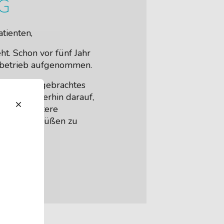
G
tienten,
ht. Schon vor fünf Jahr
sbetrieb aufgenommen.
r entgegengebrachtes
 auch weiterhin darauf,
h auch weitere
Praxis begrüßen zu