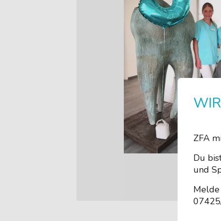
WIR
ZFA mi
Du bis
und Sp
Melde 
07425